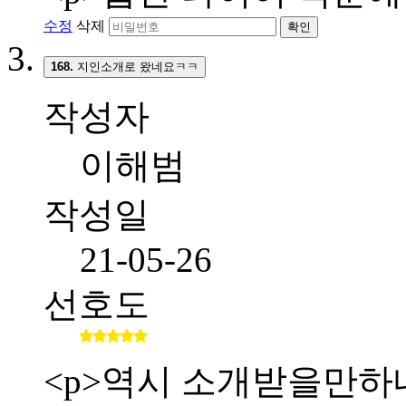
수정
삭제
확인
168.
지인소개로 왔네요ㅋㅋ
작성자
이해범
작성일
21-05-26
선호도
<p>역시 소개받을만하네