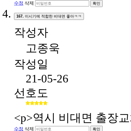
수정
삭제
확인
167.
이시기에 적합한 비대면 좋아ㅋㅋ
작성자
고종욱
작성일
21-05-26
선호도
<p>역시 비대면 출장교
수정
삭제
확인