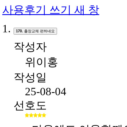
사용후기 쓰기
새 창
170.
출장교체 편하네요
작성자
위이홍
작성일
25-08-04
선호도