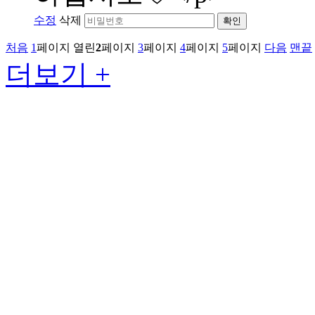
수정
삭제
확인
처음
1
페이지
열린
2
페이지
3
페이지
4
페이지
5
페이지
다음
맨끝
더보기 +