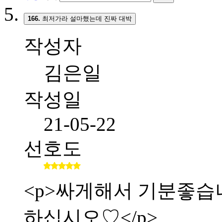
166.
최저가라 설마했는데 진짜 대박
작성자
김은일
작성일
21-05-22
선호도
<p>싸게해서 기분좋습니다.
하십시오♡</p>