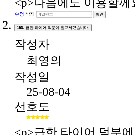
<p>다음에도 이용할께요
수정
삭제
확인
169.
급한 타이어 덕분에 잘교체했습니다.
작성자
최영의
작성일
25-08-04
선호도
<p>급한 타이어 덕분에