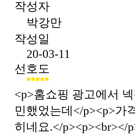
작성자
박강만
작성일
20-03-11
선호도
<p>홈쇼핑 광고에서 
민했었는데</p><p>가
히네요.</p><p><br></p