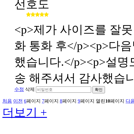
선호도
<p>제가 사이즈를 잘
화 통화 후</p><p>
했습니다.</p><p>설
송 해주셔서 감사했습니다</
수정
삭제
확인
처음
이전
6
페이지
7
페이지
8
페이지
9
페이지
열린
10
페이지
다
더보기 +