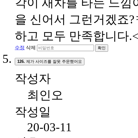
각이 새차를 타는 느낌이
을 신어서 그런거겠죠?ㅋ
하고 모두 만족합니다.<br
수정
삭제
확인
126.
제가 사이즈를 잘못 주문했어요
작성자
최인오
작성일
20-03-11