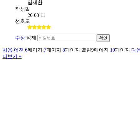
염제환
작성일
20-03-11
선호도
수정
삭제
확인
처음
이전
6
페이지
7
페이지
8
페이지
열린
9
페이지
10
페이지
다
더보기 +