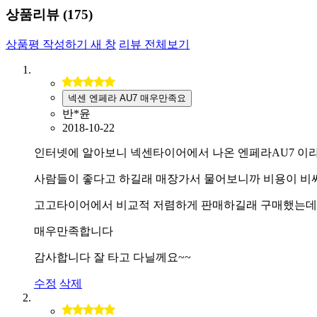
상품리뷰 (
175
)
상품평 작성하기
새 창
리뷰 전체보기
넥센 엔페라 AU7 매우만족요
반*윤
2018-10-22
인터넷에 알아보니 넥센타이어에서 나온 엔페라AU7 이
사람들이 좋다고 하길래 매장가서 물어보니까 비용이 비
고고타이어에서 비교적 저렴하게 판매하길래 구매했는데
매우만족합니다
감사합니다 잘 타고 다닐께요~~
수정
삭제