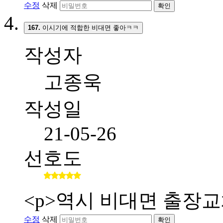
수정
삭제
확인
167.
이시기에 적합한 비대면 좋아ㅋㅋ
작성자
고종욱
작성일
21-05-26
선호도
<p>역시 비대면 출장교
수정
삭제
확인