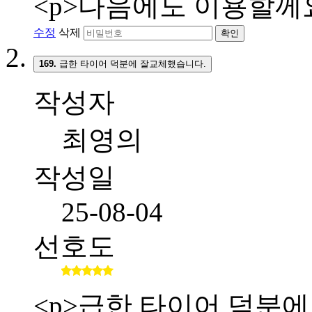
<p>다음에도 이용할께요
수정
삭제
확인
169.
급한 타이어 덕분에 잘교체했습니다.
작성자
최영의
작성일
25-08-04
선호도
<p>급한 타이어 덕분에