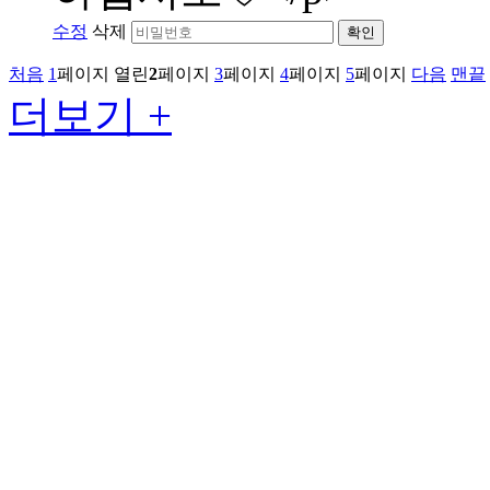
수정
삭제
확인
처음
1
페이지
열린
2
페이지
3
페이지
4
페이지
5
페이지
다음
맨끝
더보기 +