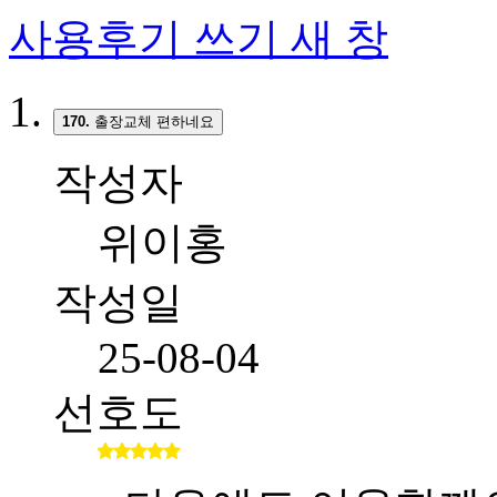
사용후기 쓰기
새 창
170.
출장교체 편하네요
작성자
위이홍
작성일
25-08-04
선호도