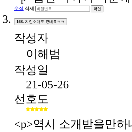
수정
삭제
확인
168.
지인소개로 왔네요ㅋㅋ
작성자
이해범
작성일
21-05-26
선호도
<p>역시 소개받을만하네