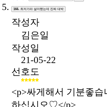
166.
최저가라 설마했는데 진짜 대박
작성자
김은일
작성일
21-05-22
선호도
<p>싸게해서 기분좋습니다.
하십시오♡</p>