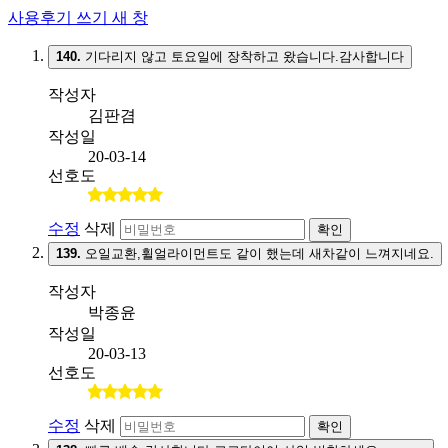
사용후기 쓰기
새 창
140.
기다리지 않고 토요일에 장착하고 왔습니다.감사합니다
작성자
김판겸
작성일
20-03-14
선호도
수정
삭제
확인
139.
오일교환,휠얼라이먼트도 같이 했는데 새차같이 느껴지네요.
작성자
박종윤
작성일
20-03-13
선호도
수정
삭제
확인