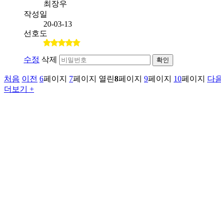
최장우
작성일
20-03-13
선호도
수정
삭제
확인
처음
이전
6
페이지
7
페이지
열린
8
페이지
9
페이지
10
페이지
다
더보기 +