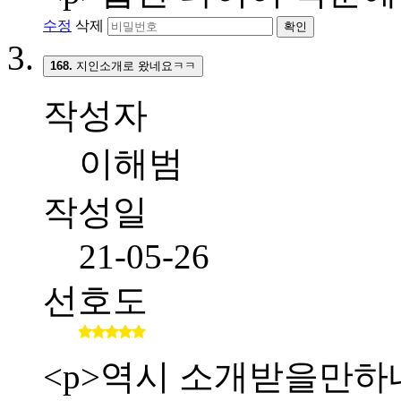
수정
삭제
확인
168.
지인소개로 왔네요ㅋㅋ
작성자
이해범
작성일
21-05-26
선호도
<p>역시 소개받을만하네