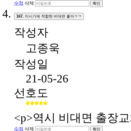
수정
삭제
확인
167.
이시기에 적합한 비대면 좋아ㅋㅋ
작성자
고종욱
작성일
21-05-26
선호도
<p>역시 비대면 출장교
수정
삭제
확인