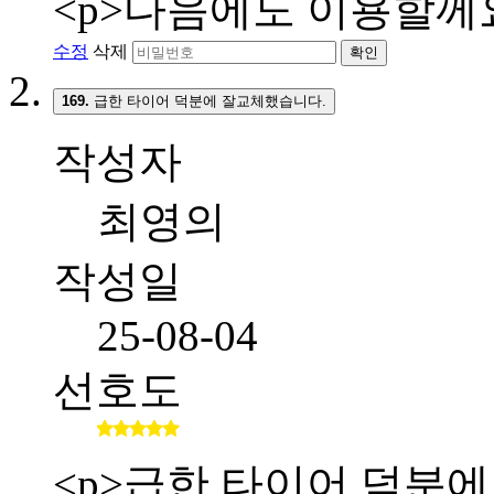
<p>다음에도 이용할께요
수정
삭제
확인
169.
급한 타이어 덕분에 잘교체했습니다.
작성자
최영의
작성일
25-08-04
선호도
<p>급한 타이어 덕분에