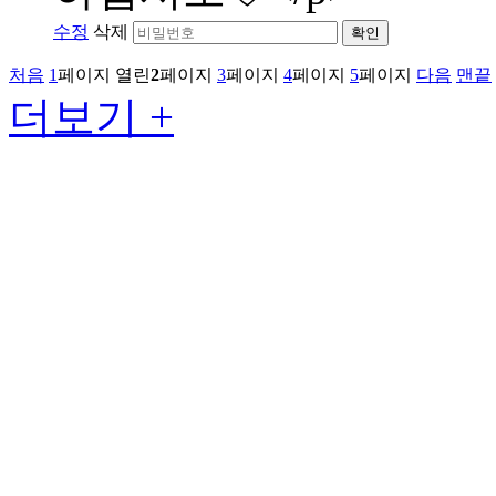
수정
삭제
확인
처음
1
페이지
열린
2
페이지
3
페이지
4
페이지
5
페이지
다음
맨끝
더보기 +