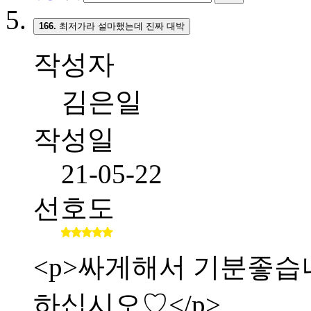
166.
최저가라 설마했는데 진짜 대박
작성자
김은일
작성일
21-05-22
선호도
<p>싸게해서 기분좋습니다.
하십시오♡</p>