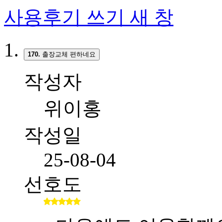
사용후기 쓰기
새 창
170.
출장교체 편하네요
작성자
위이홍
작성일
25-08-04
선호도