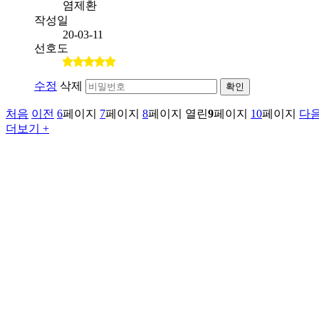
염제환
작성일
20-03-11
선호도
수정
삭제
확인
처음
이전
6
페이지
7
페이지
8
페이지
열린
9
페이지
10
페이지
다
더보기 +