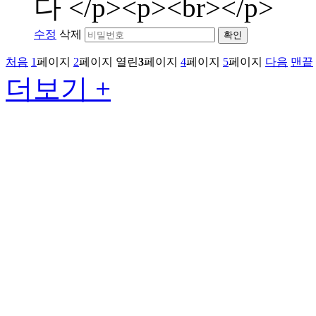
다 </p><p><br></p>
수정
삭제
확인
처음
1
페이지
2
페이지
열린
3
페이지
4
페이지
5
페이지
다음
맨끝
더보기 +