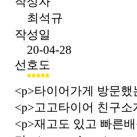
작성자
최석규
작성일
20-04-28
선호도
<p>타이어가게 방문했
<p>고고타이어 친구소
<p>재고도 있고 빠른