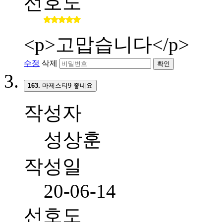
선호도
<p>고맙습니다</p>
수정
삭제
확인
163.
마제스티9 좋네요
작성자
성상훈
작성일
20-06-14
선호도