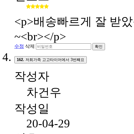
<p>배송빠르게 잘 받
~<br></p>
수정
삭제
확인
162.
저희가족 고고타이어에서 3번째요
작성자
차건우
작성일
20-04-29