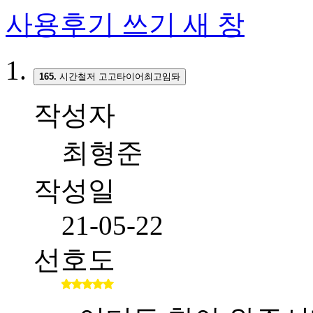
사용후기 쓰기
새 창
165.
시간철저 고고타이어최고임돠
작성자
최형준
작성일
21-05-22
선호도