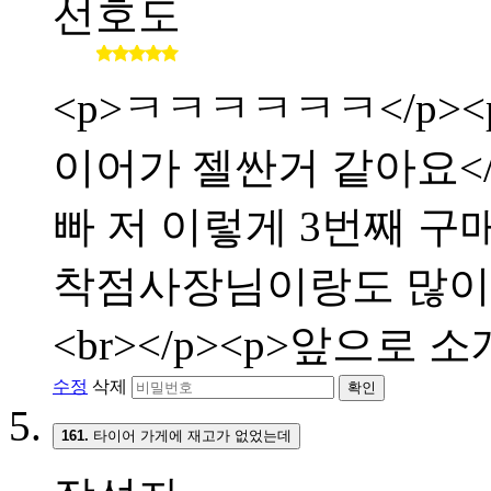
선호도
<p>ㅋㅋㅋㅋㅋㅋ</p><p
이어가 젤싼거 같아요</p>
빠 저 이렇게 3번째 구매합
착점사장님이랑도 많이 친해
<br></p><p>앞으로 
수정
삭제
확인
161.
타이어 가게에 재고가 없었는데