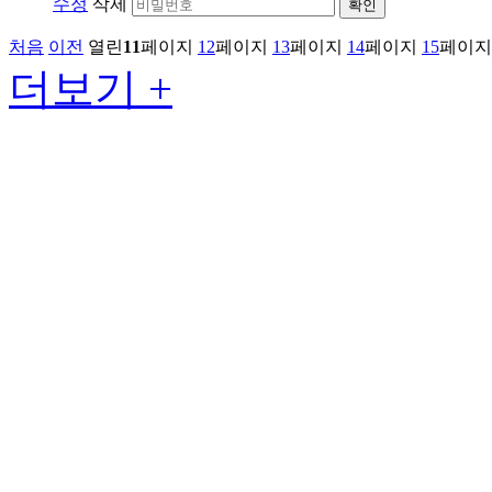
수정
삭제
확인
처음
이전
열린
11
페이지
12
페이지
13
페이지
14
페이지
15
페이지
더보기 +