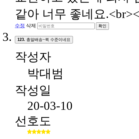
같아 너무 좋네요.<br><
수정
삭제
확인
123.
총알배송~퀵 수준이네요
작성자
박대범
작성일
20-03-10
선호도