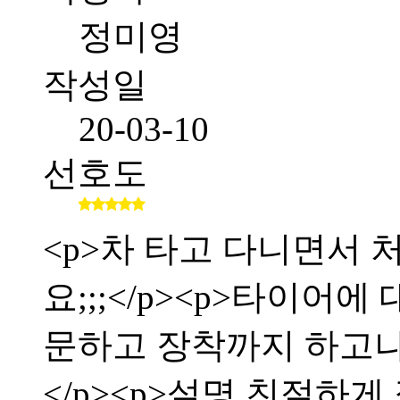
정미영
작성일
20-03-10
선호도
<p>차 타고 다니면서
요;;;</p><p>타이어
문하고 장착까지 하고
</p><p>설명 친절하게