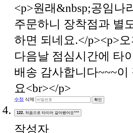
<p>원래&nbsp;공임나
주문하니 장착점과 별
하면 되네요.</p><p>
다음날 점심시간에 타이어
배송 감사합니다~~~이
요<br></p>
수정
삭제
확인
122.
처음으로 타이어 갈아봤어요^^*
작성자