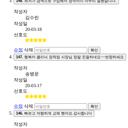
148.
최저가 검색으로 구입해서 장착까지 마무리 잘했습니다.
작성자
김수린
작성일
20-03-18
선호도
수정
삭제
확인
147.
행복카 클리닉 장착점 사장님 정말 친절하네요~~번창하세요
작성자
송병운
작성일
20-03-17
선호도
수정
삭제
확인
146.
빠르고 저렴하게 교체 했어요.감사합니다
작성자