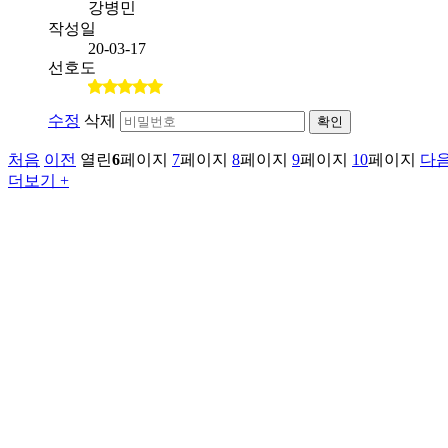
강병민
작성일
20-03-17
선호도
수정
삭제
확인
처음
이전
열린
6
페이지
7
페이지
8
페이지
9
페이지
10
페이지
다
더보기 +