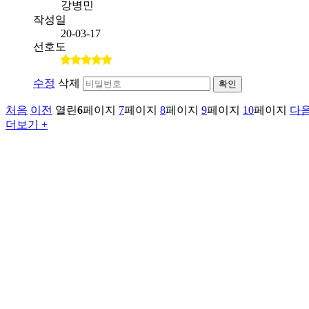
강병민
작성일
20-03-17
선호도
수정
삭제
확인
처음
이전
열린
6
페이지
7
페이지
8
페이지
9
페이지
10
페이지
다
더보기 +