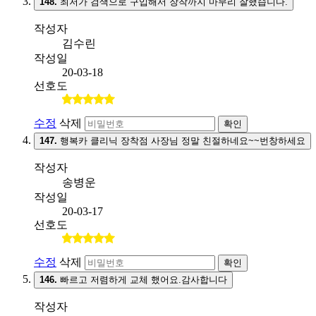
148.
최저가 검색으로 구입해서 장착까지 마무리 잘했습니다.
작성자
김수린
작성일
20-03-18
선호도
수정
삭제
확인
147.
행복카 클리닉 장착점 사장님 정말 친절하네요~~번창하세요
작성자
송병운
작성일
20-03-17
선호도
수정
삭제
확인
146.
빠르고 저렴하게 교체 했어요.감사합니다
작성자