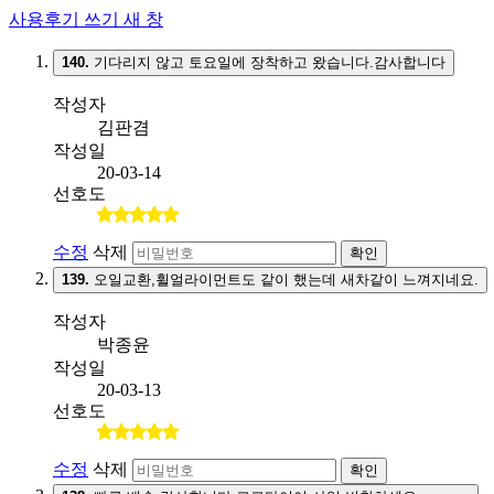
사용후기 쓰기
새 창
140.
기다리지 않고 토요일에 장착하고 왔습니다.감사합니다
작성자
김판겸
작성일
20-03-14
선호도
수정
삭제
확인
139.
오일교환,휠얼라이먼트도 같이 했는데 새차같이 느껴지네요.
작성자
박종윤
작성일
20-03-13
선호도
수정
삭제
확인