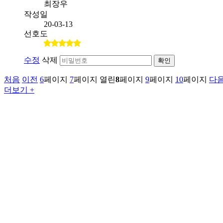
최장우
작성일
20-03-13
선호도
수정
삭제
확인
처음
이전
6
페이지
7
페이지
열린
8
페이지
9
페이지
10
페이지
다
더보기 +