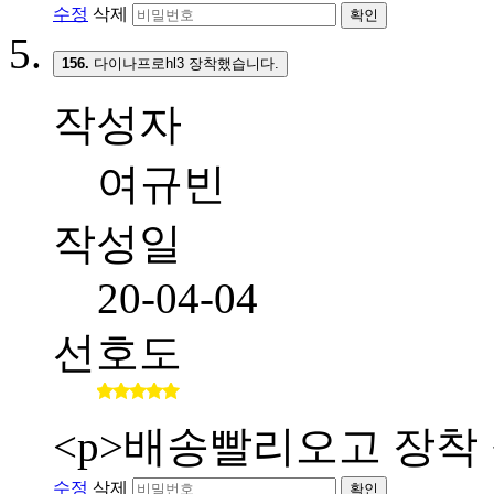
수정
삭제
확인
156.
다이나프로hl3 장착했습니다.
작성자
여규빈
작성일
20-04-04
선호도
<p>배송빨리오고 장착 
수정
삭제
확인