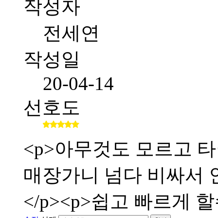
작성자
전세연
작성일
20-04-14
선호도
<p>아무것도 모르고 타
매장가니 넘다 비싸서 인
</p><p>쉽고 빠르게 할