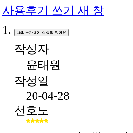
사용후기 쓰기
새 창
160.
싼가격에 잘장착 했어요
작성자
윤태원
작성일
20-04-28
선호도