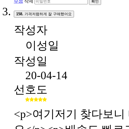
수정
삭제
확인
158.
가격저렴하게 잘 구매했어요
작성자
이성일
작성일
20-04-14
선호도
<p>여기저기 찾다보니