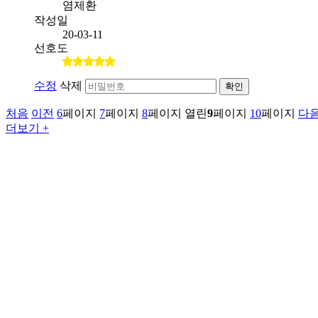
염제환
작성일
20-03-11
선호도
수정
삭제
확인
처음
이전
6
페이지
7
페이지
8
페이지
열린
9
페이지
10
페이지
다
더보기 +