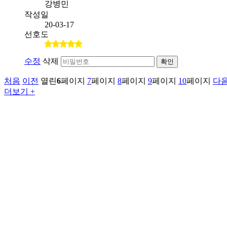
강병민
작성일
20-03-17
선호도
수정
삭제
확인
처음
이전
열린
6
페이지
7
페이지
8
페이지
9
페이지
10
페이지
다
더보기 +