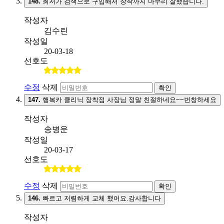
148.
최저가 검색으로 구입해서 장착까지 마무리 잘했습니다.
작성자
김수린
작성일
20-03-18
선호도
수정
삭제
확인
147.
행복카 클리닉 장착점 사장님 정말 친절하네요~~번창하세요
작성자
송병운
작성일
20-03-17
선호도
수정
삭제
확인
146.
빠르고 저렴하게 교체 했어요.감사합니다
작성자