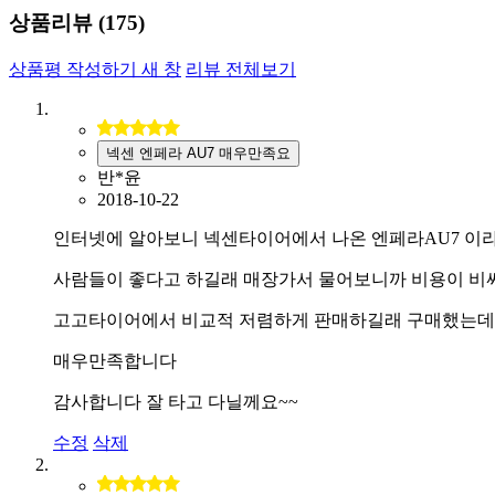
상품리뷰 (
175
)
상품평 작성하기
새 창
리뷰 전체보기
넥센 엔페라 AU7 매우만족요
반*윤
2018-10-22
인터넷에 알아보니 넥센타이어에서 나온 엔페라AU7 이
사람들이 좋다고 하길래 매장가서 물어보니까 비용이 비
고고타이어에서 비교적 저렴하게 판매하길래 구매했는데
매우만족합니다
감사합니다 잘 타고 다닐께요~~
수정
삭제