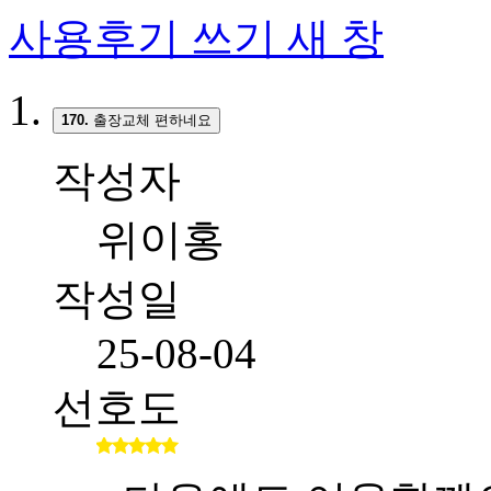
사용후기 쓰기
새 창
170.
출장교체 편하네요
작성자
위이홍
작성일
25-08-04
선호도