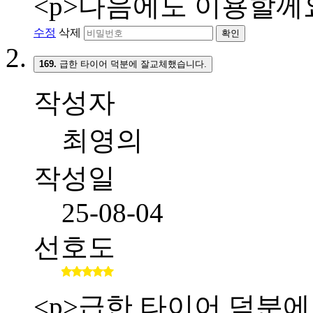
<p>다음에도 이용할께요
수정
삭제
확인
169.
급한 타이어 덕분에 잘교체했습니다.
작성자
최영의
작성일
25-08-04
선호도
<p>급한 타이어 덕분에