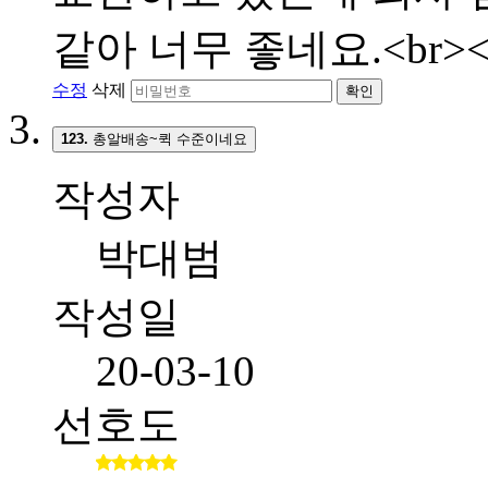
같아 너무 좋네요.<br><
수정
삭제
확인
123.
총알배송~퀵 수준이네요
작성자
박대범
작성일
20-03-10
선호도