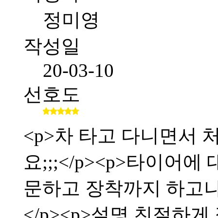
정미영
작성일
20-03-10
선호도
<p>차 타고 다니면서
요;;;</p><p>타이어
문하고 장착까지 하고
</p><p>설명 친절하게