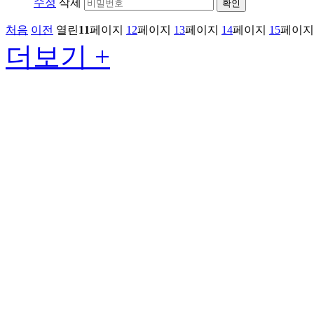
수정
삭제
확인
처음
이전
열린
11
페이지
12
페이지
13
페이지
14
페이지
15
페이지
더보기 +