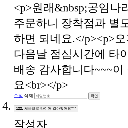
<p>원래&nbsp;공임나
주문하니 장착점과 별
하면 되네요.</p><p>
다음날 점심시간에 타이어
배송 감사합니다~~~이
요<br></p>
수정
삭제
확인
122.
처음으로 타이어 갈아봤어요^^*
작성자