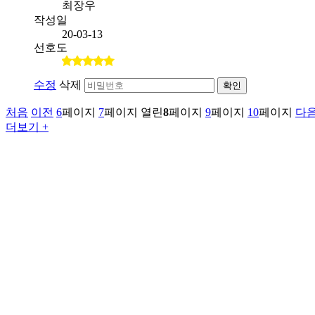
최장우
작성일
20-03-13
선호도
수정
삭제
확인
처음
이전
6
페이지
7
페이지
열린
8
페이지
9
페이지
10
페이지
다
더보기 +