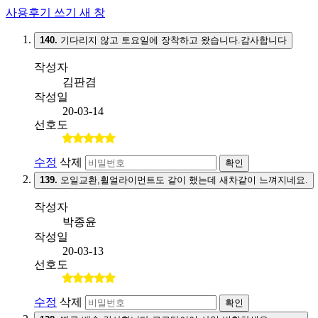
사용후기 쓰기
새 창
140.
기다리지 않고 토요일에 장착하고 왔습니다.감사합니다
작성자
김판겸
작성일
20-03-14
선호도
수정
삭제
확인
139.
오일교환,휠얼라이먼트도 같이 했는데 새차같이 느껴지네요.
작성자
박종윤
작성일
20-03-13
선호도
수정
삭제
확인