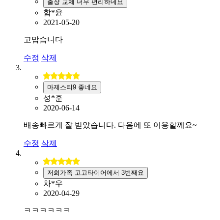
출장 교체 너무 편리하네요
함*윤
2021-05-20
고맙습니다
수정
삭제
마제스티9 좋네요
성*훈
2020-06-14
배송빠르게 잘 받았습니다. 다음에 또 이용할께요~
수정
삭제
저희가족 고고타이어에서 3번째요
차*우
2020-04-29
ㅋㅋㅋㅋㅋㅋ