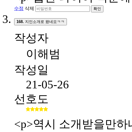
수정
삭제
확인
168.
지인소개로 왔네요ㅋㅋ
작성자
이해범
작성일
21-05-26
선호도
<p>역시 소개받을만하네