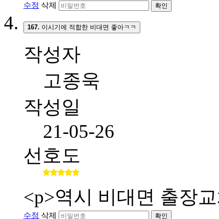
수정
삭제
확인
167.
이시기에 적합한 비대면 좋아ㅋㅋ
작성자
고종욱
작성일
21-05-26
선호도
<p>역시 비대면 출장교
수정
삭제
확인