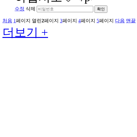
수정
삭제
확인
처음
1
페이지
열린
2
페이지
3
페이지
4
페이지
5
페이지
다음
맨끝
더보기 +