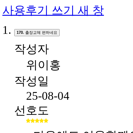
사용후기 쓰기
새 창
170.
출장교체 편하네요
작성자
위이홍
작성일
25-08-04
선호도