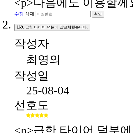
<p>다음에도 이용할께요
수정
삭제
확인
169.
급한 타이어 덕분에 잘교체했습니다.
작성자
최영의
작성일
25-08-04
선호도
<p>급한 타이어 덕분에