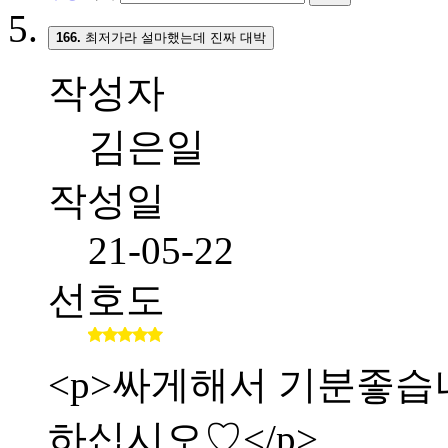
166.
최저가라 설마했는데 진짜 대박
작성자
김은일
작성일
21-05-22
선호도
<p>싸게해서 기분좋습니다.
하십시오♡</p>