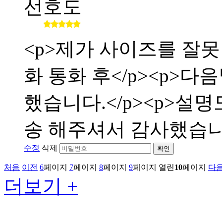
선호도
<p>제가 사이즈를 잘
화 통화 후</p><p>
했습니다.</p><p>설
송 해주셔서 감사했습니다</
수정
삭제
확인
처음
이전
6
페이지
7
페이지
8
페이지
9
페이지
열린
10
페이지
다
더보기 +