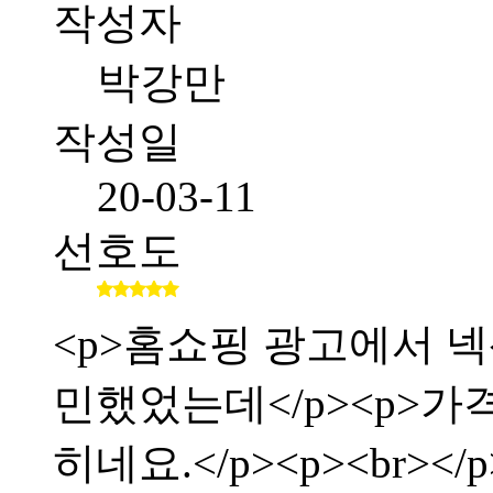
작성자
박강만
작성일
20-03-11
선호도
<p>홈쇼핑 광고에서 
민했었는데</p><p>가
히네요.</p><p><br></p