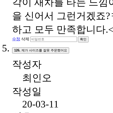
각이 새차를 타는 느낌이
을 신어서 그런거겠죠?ㅋ
하고 모두 만족합니다.<br
수정
삭제
확인
126.
제가 사이즈를 잘못 주문했어요
작성자
최인오
작성일
20-03-11