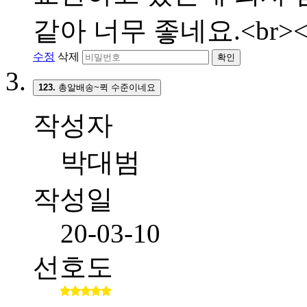
같아 너무 좋네요.<br><
수정
삭제
확인
123.
총알배송~퀵 수준이네요
작성자
박대범
작성일
20-03-10
선호도