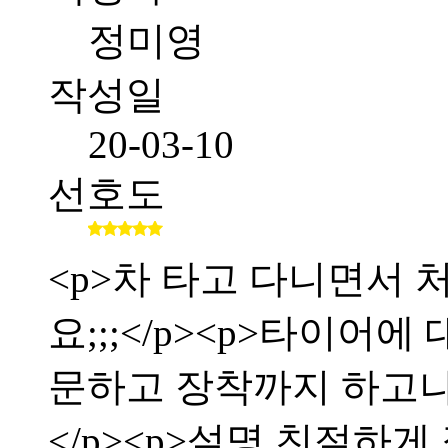
정미영
작성일
20-03-10
선호도
<p>차 타고 다니면서
요;;;</p><p>타이어
문하고 장착까지 하고
</p><p>설명 친절하게