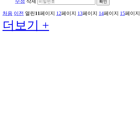
수정
삭제
확인
처음
이전
열린
11
페이지
12
페이지
13
페이지
14
페이지
15
페이지
더보기 +