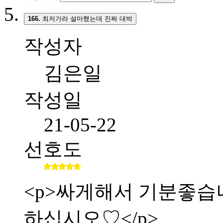
166.
최저가라 설마했는데 진짜 대박
작성자
김은일
작성일
21-05-22
선호도
<p>싸게해서 기분좋습니다.
하십시오♡</p>