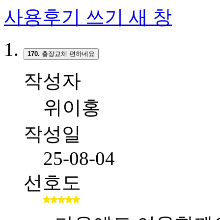
사용후기 쓰기
새 창
170.
출장교체 편하네요
작성자
위이홍
작성일
25-08-04
선호도