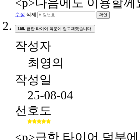
<p>다음에도 이용할께요
수정
삭제
확인
169.
급한 타이어 덕분에 잘교체했습니다.
작성자
최영의
작성일
25-08-04
선호도
<p>급한 타이어 덕분에