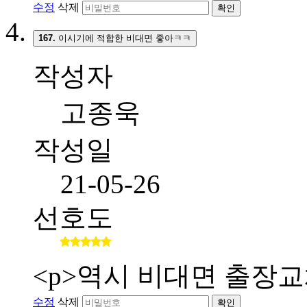
수정
삭제
확인
167.
이시기에 적합한 비대면 좋아ㅋㅋ
작성자
고종욱
작성일
21-05-26
선호도
<p>역시 비대면 출장교
수정
삭제
확인