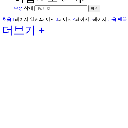
수정
삭제
확인
처음
1
페이지
열린
2
페이지
3
페이지
4
페이지
5
페이지
다음
맨끝
더보기 +