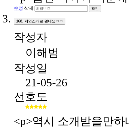
수정
삭제
확인
168.
지인소개로 왔네요ㅋㅋ
작성자
이해범
작성일
21-05-26
선호도
<p>역시 소개받을만하네