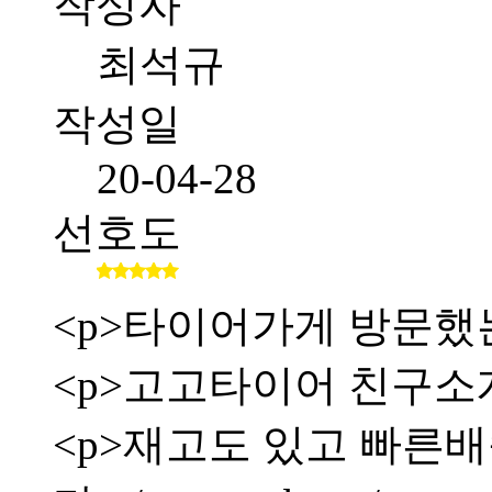
작성자
최석규
작성일
20-04-28
선호도
<p>타이어가게 방문했
<p>고고타이어 친구소
<p>재고도 있고 빠른