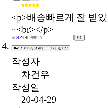
<p>배송빠르게 잘 받
~<br></p>
수정
삭제
확인
162.
저희가족 고고타이어에서 3번째요
작성자
차건우
작성일
20-04-29