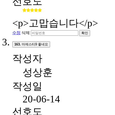
선호도
<p>고맙습니다</p>
수정
삭제
확인
163.
마제스티9 좋네요
작성자
성상훈
작성일
20-06-14
선호도