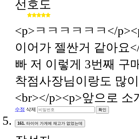
선호도
<p>ㅋㅋㅋㅋㅋㅋ</p><p
이어가 젤싼거 같아요</p>
빠 저 이렇게 3번째 구매합
착점사장님이랑도 많이 친해
<br></p><p>앞으로 
수정
삭제
확인
161.
타이어 가게에 재고가 없었는데