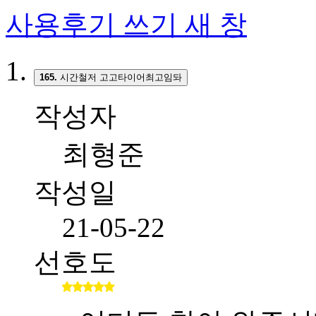
사용후기 쓰기
새 창
165.
시간철저 고고타이어최고임돠
작성자
최형준
작성일
21-05-22
선호도