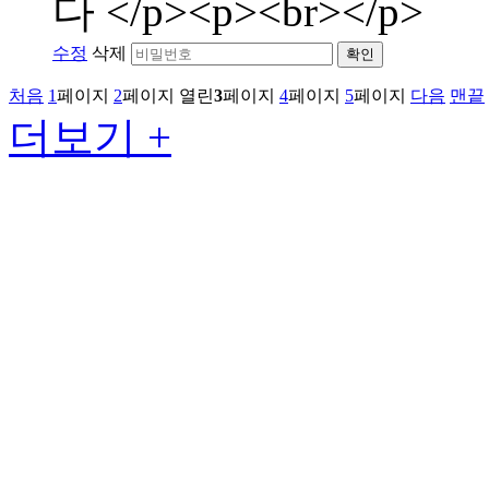
다 </p><p><br></p>
수정
삭제
확인
처음
1
페이지
2
페이지
열린
3
페이지
4
페이지
5
페이지
다음
맨끝
더보기 +