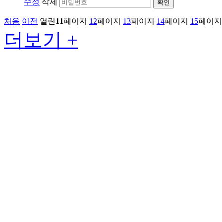
수정
삭제
확인
처음
이전
열린
11
페이지
12
페이지
13
페이지
14
페이지
15
페이지
더보기 +