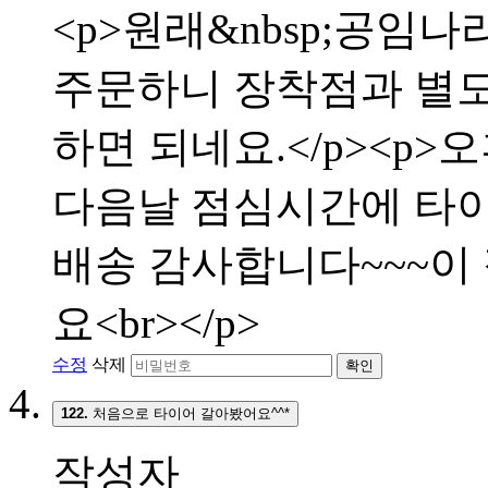
<p>원래&nbsp;공임나
주문하니 장착점과 별
하면 되네요.</p><p>
다음날 점심시간에 타이어
배송 감사합니다~~~이
요<br></p>
수정
삭제
확인
122.
처음으로 타이어 갈아봤어요^^*
작성자