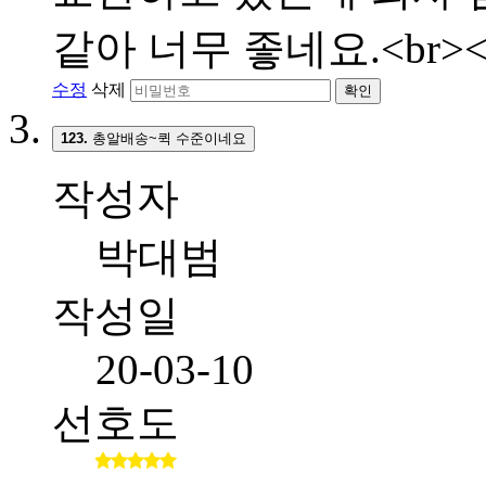
같아 너무 좋네요.<br><
수정
삭제
확인
123.
총알배송~퀵 수준이네요
작성자
박대범
작성일
20-03-10
선호도