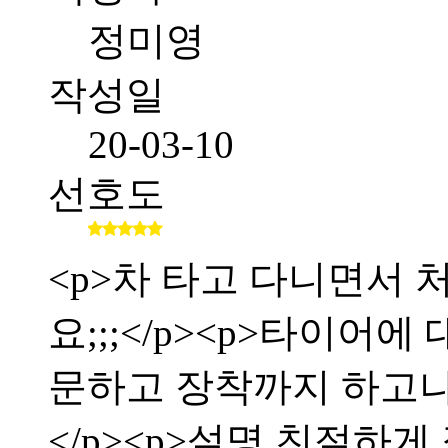
정미영
작성일
20-03-10
선호도
<p>차 타고 다니면서
요;;;</p><p>타이어
문하고 장착까지 하고
</p><p>설명 친절하게