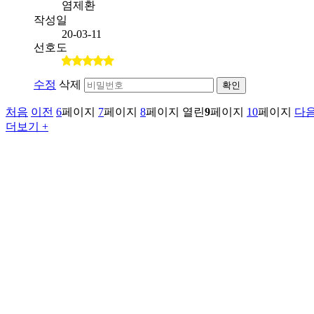
염제환
작성일
20-03-11
선호도
수정
삭제
확인
처음
이전
6
페이지
7
페이지
8
페이지
열린
9
페이지
10
페이지
다
더보기 +