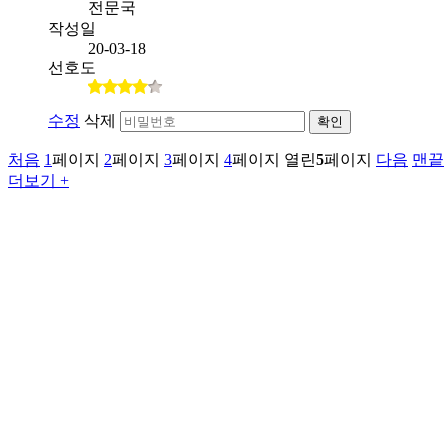
전문국
작성일
20-03-18
선호도
수정
삭제
확인
처음
1
페이지
2
페이지
3
페이지
4
페이지
열린
5
페이지
다음
맨끝
더보기 +