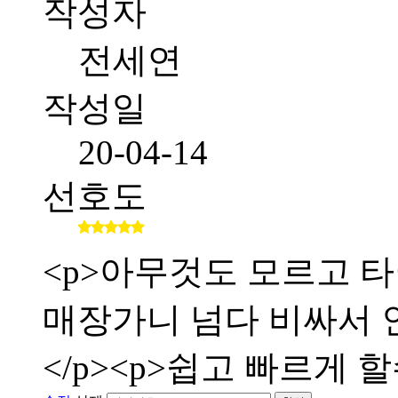
작성자
전세연
작성일
20-04-14
선호도
<p>아무것도 모르고 타
매장가니 넘다 비싸서 인
</p><p>쉽고 빠르게 할