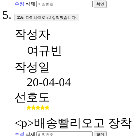
수정
삭제
확인
156.
다이나프로hl3 장착했습니다.
작성자
여규빈
작성일
20-04-04
선호도
<p>배송빨리오고 장착 
수정
삭제
확인