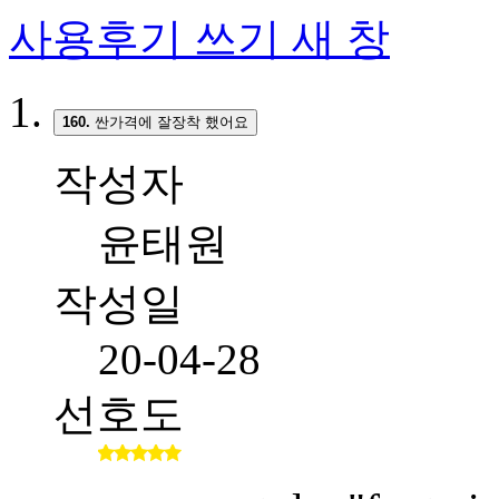
사용후기 쓰기
새 창
160.
싼가격에 잘장착 했어요
작성자
윤태원
작성일
20-04-28
선호도