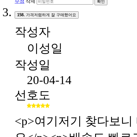
수정
삭제
확인
158.
가격저렴하게 잘 구매했어요
작성자
이성일
작성일
20-04-14
선호도
<p>여기저기 찾다보니