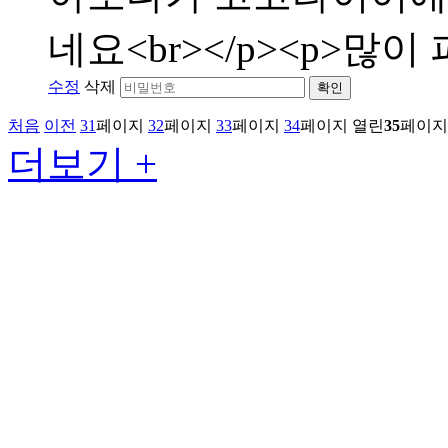
네요<br></p><p>많이 
수정
삭제
확인
처음
이전
31
페이지
32
페이지
33
페이지
34
페이지
열린
35
페이지
더보기 +