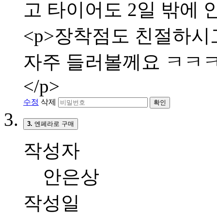
고 타이어도 2일 밖에 
<p>장착점도 친절하시고
자주 들러볼께요 ㅋㅋㅋㅋ
</p>
수정
삭제
확인
3.
엔페라로 구매
작성자
안은상
작성일