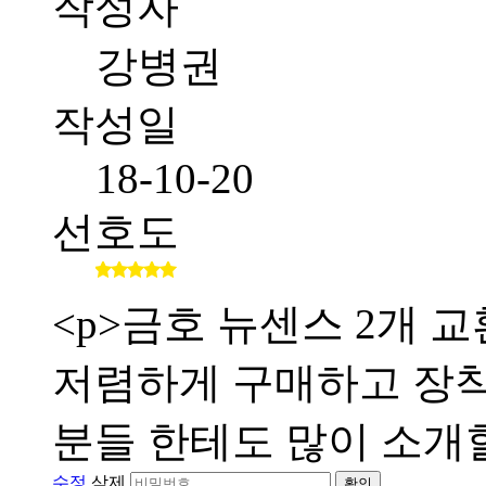
작성자
강병권
작성일
18-10-20
선호도
<p>금호 뉴센스 2개
저렴하게 구매하고 장
분들 한테도 많이 소개할
수정
삭제
확인