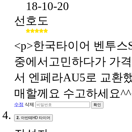
18-10-20
선호도
<p>한국타이어 벤투스S
중에서고민하다가 가격
서 엔페라AU5로 교환했
매할께요 수고하세요^^<
수정
삭제
확인
2.
아반떼HD 타이어