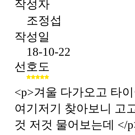
작성자
조정섭
작성일
18-10-22
선호도
<p>겨울 다가오고 타이
여기저기 찾아보니 고
것 저것 물어보는데 </