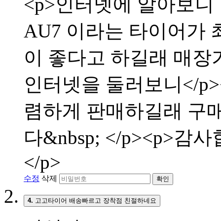
<p>인터넷에 알아보니
AU7 이라는 타이어가 
이 좋다고 하길래 매장
인터넷을 둘러보니</p
렴하게 판매하길래 구매
다&nbsp; </p><p>
</p>
수정
삭제
확인
4.
고고타이어 배송빠르고 장착점 친절하네요