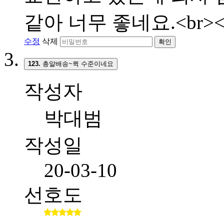
같아 너무 좋네요.<br><
수정
삭제
확인
123.
총알배송~퀵 수준이네요
작성자
박대범
작성일
20-03-10
선호도