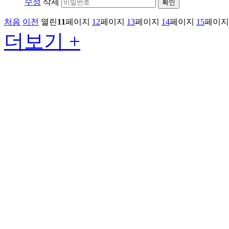
수정
삭제
확인
처음
이전
열린
11
페이지
12
페이지
13
페이지
14
페이지
15
페이지
더보기 +