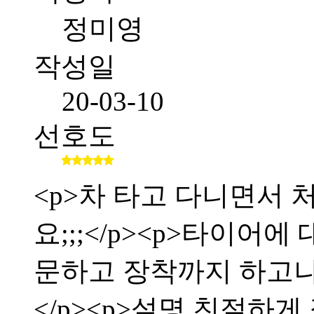
정미영
작성일
20-03-10
선호도
<p>차 타고 다니면서
요;;;</p><p>타이어
문하고 장착까지 하고
</p><p>설명 친절하게