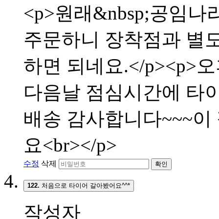
<p>원래&nbsp;공임나
주문하니 장착점과 별
하면 되네요.</p><p>
다음날 점심시간에 타이어
배송 감사합니다~~~이
요<br></p>
수정
삭제
확인
122.
처음으로 타이어 갈아봤어요^^*
작성자