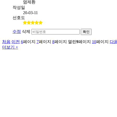
염제환
작성일
20-03-11
선호도
수정
삭제
확인
처음
이전
6
페이지
7
페이지
8
페이지
열린
9
페이지
10
페이지
다
더보기 +