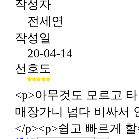
작성자
전세연
작성일
20-04-14
선호도
<p>아무것도 모르고 타
매장가니 넘다 비싸서 인
</p><p>쉽고 빠르게 할