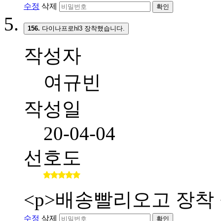
수정
삭제
확인
156.
다이나프로hl3 장착했습니다.
작성자
여규빈
작성일
20-04-04
선호도
<p>배송빨리오고 장착 
수정
삭제
확인