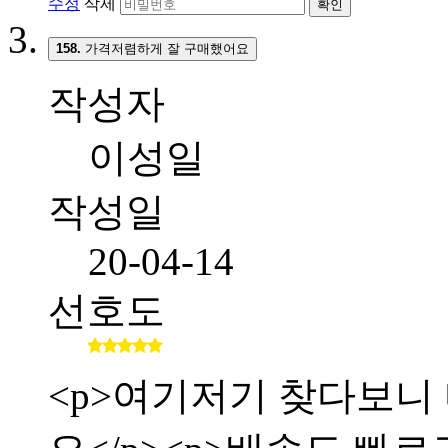
수정
삭제
확인
158.
가격저렴하게 잘 구매했어요
작성자
이성일
작성일
20-04-14
선호도
<p>여기저기 찾다보니