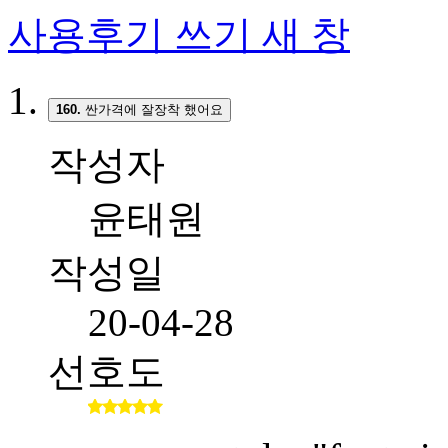
사용후기 쓰기
새 창
160.
싼가격에 잘장착 했어요
작성자
윤태원
작성일
20-04-28
선호도