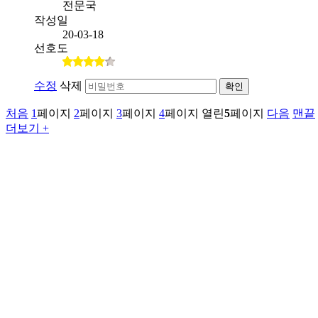
전문국
작성일
20-03-18
선호도
수정
삭제
확인
처음
1
페이지
2
페이지
3
페이지
4
페이지
열린
5
페이지
다음
맨끝
더보기 +