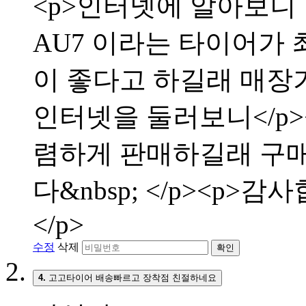
<p>인터넷에 알아보니
AU7 이라는 타이어가 
이 좋다고 하길래 매장
인터넷을 둘러보니</p
렴하게 판매하길래 구매
다&nbsp; </p><p>
</p>
수정
삭제
확인
4.
고고타이어 배송빠르고 장착점 친절하네요