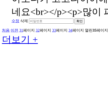
네요<br></p><p>많이 
수정
삭제
확인
처음
이전
31
페이지
32
페이지
33
페이지
34
페이지
열린
35
페이지
더보기 +