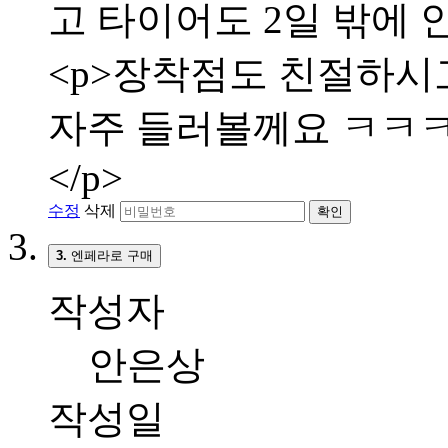
고 타이어도 2일 밖에 
<p>장착점도 친절하시고
자주 들러볼께요 ㅋㅋㅋㅋ
</p>
수정
삭제
확인
3.
엔페라로 구매
작성자
안은상
작성일