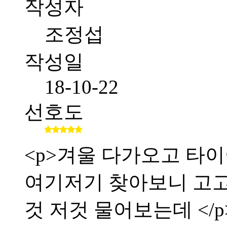
작성자
조정섭
작성일
18-10-22
선호도
<p>겨울 다가오고 타이
여기저기 찾아보니 고
것 저것 물어보는데 </