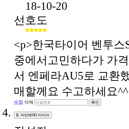
18-10-20
선호도
<p>한국타이어 벤투스S
중에서고민하다가 가격
서 엔페라AU5로 교환했
매할께요 수고하세요^^<
수정
삭제
확인
2.
아반떼HD 타이어