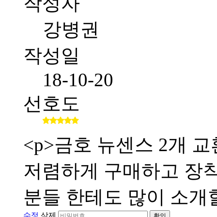
작성자
강병권
작성일
18-10-20
선호도
<p>금호 뉴센스 2개
저렴하게 구매하고 장
분들 한테도 많이 소개할
수정
삭제
확인