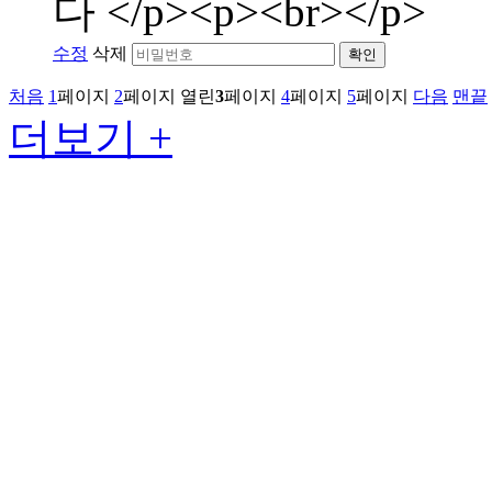
다 </p><p><br></p>
수정
삭제
확인
처음
1
페이지
2
페이지
열린
3
페이지
4
페이지
5
페이지
다음
맨끝
더보기 +