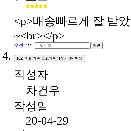
<p>배송빠르게 잘 받
~<br></p>
수정
삭제
확인
162.
저희가족 고고타이어에서 3번째요
작성자
차건우
작성일
20-04-29