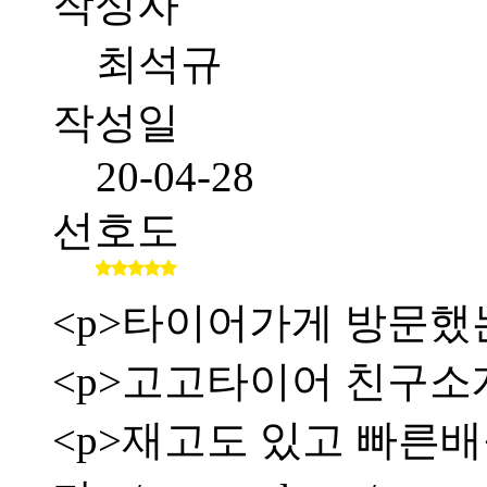
작성자
최석규
작성일
20-04-28
선호도
<p>타이어가게 방문했
<p>고고타이어 친구소
<p>재고도 있고 빠른