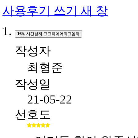
사용후기 쓰기
새 창
165.
시간철저 고고타이어최고임돠
작성자
최형준
작성일
21-05-22
선호도