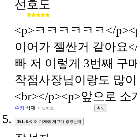
선호도
<p>ㅋㅋㅋㅋㅋㅋ</p><p
이어가 젤싼거 같아요</p>
빠 저 이렇게 3번째 구매합
착점사장님이랑도 많이 친해
<br></p><p>앞으로 
수정
삭제
확인
161.
타이어 가게에 재고가 없었는데