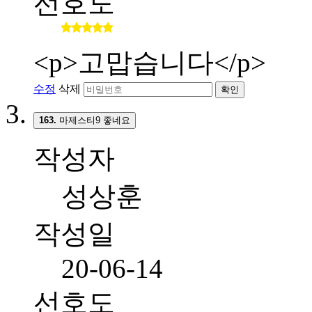
선호도
<p>고맙습니다</p>
수정
삭제
확인
163.
마제스티9 좋네요
작성자
성상훈
작성일
20-06-14
선호도