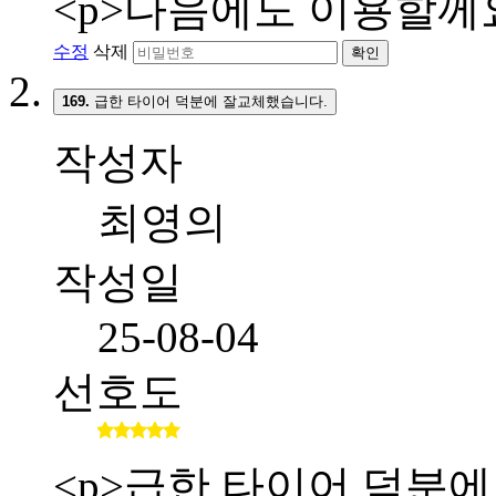
<p>다음에도 이용할께요
수정
삭제
확인
169.
급한 타이어 덕분에 잘교체했습니다.
작성자
최영의
작성일
25-08-04
선호도
<p>급한 타이어 덕분에