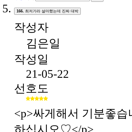
166.
최저가라 설마했는데 진짜 대박
작성자
김은일
작성일
21-05-22
선호도
<p>싸게해서 기분좋습니다.
하십시오♡</p>