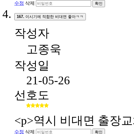
수정
삭제
확인
167.
이시기에 적합한 비대면 좋아ㅋㅋ
작성자
고종욱
작성일
21-05-26
선호도
<p>역시 비대면 출장교
수정
삭제
확인