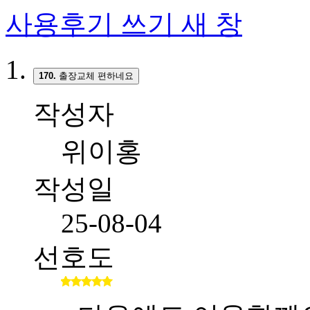
사용후기 쓰기
새 창
170.
출장교체 편하네요
작성자
위이홍
작성일
25-08-04
선호도