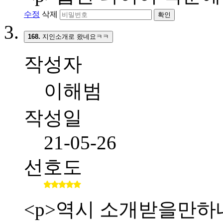
수정
삭제
확인
168.
지인소개로 왔네요ㅋㅋ
작성자
이해범
작성일
21-05-26
선호도
<p>역시 소개받을만하네