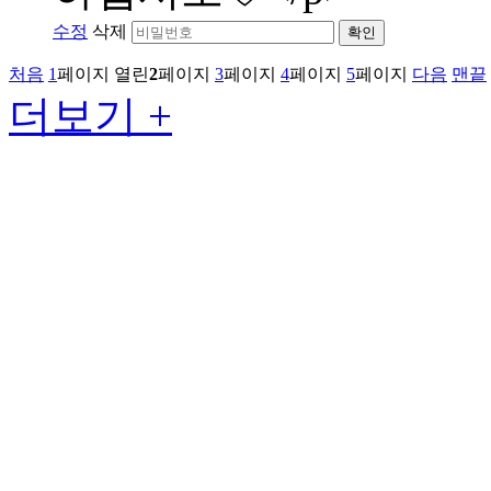
수정
삭제
확인
처음
1
페이지
열린
2
페이지
3
페이지
4
페이지
5
페이지
다음
맨끝
더보기 +