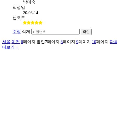
박미숙
작성일
20-03-14
선호도
수정
삭제
확인
처음
이전
6
페이지
열린
7
페이지
8
페이지
9
페이지
10
페이지
다
더보기 +