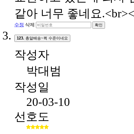
같아 너무 좋네요.<br><
수정
삭제
확인
123.
총알배송~퀵 수준이네요
작성자
박대범
작성일
20-03-10
선호도