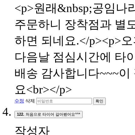
<p>원래&nbsp;공임나
주문하니 장착점과 별
하면 되네요.</p><p>
다음날 점심시간에 타이어
배송 감사합니다~~~이
요<br></p>
수정
삭제
확인
122.
처음으로 타이어 갈아봤어요^^*
작성자