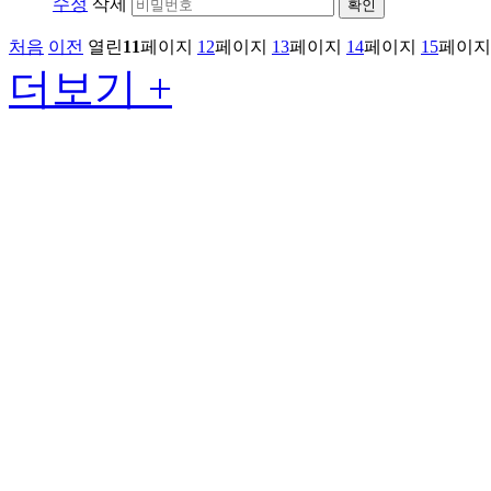
수정
삭제
확인
처음
이전
열린
11
페이지
12
페이지
13
페이지
14
페이지
15
페이지
더보기 +