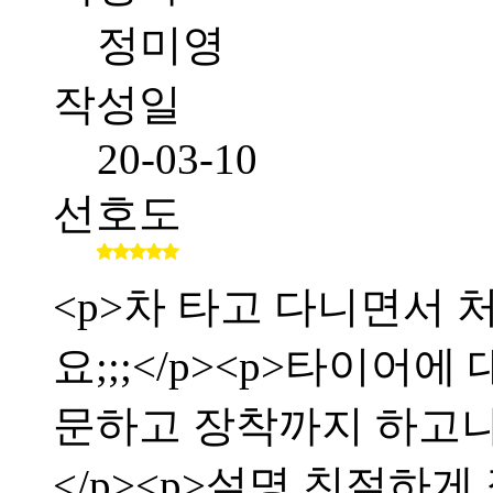
정미영
작성일
20-03-10
선호도
<p>차 타고 다니면서
요;;;</p><p>타이어
문하고 장착까지 하고
</p><p>설명 친절하게