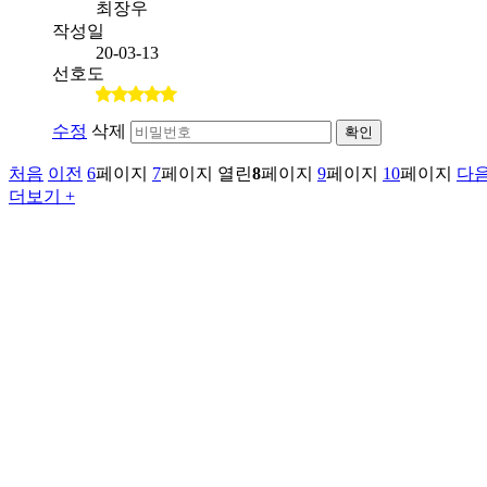
최장우
작성일
20-03-13
선호도
수정
삭제
확인
처음
이전
6
페이지
7
페이지
열린
8
페이지
9
페이지
10
페이지
다
더보기 +