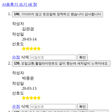
사용후기 쓰기
새 창
140.
기다리지 않고 토요일에 장착하고 왔습니다.감사합니다
작성자
김판겸
작성일
20-03-14
선호도
수정
삭제
확인
139.
오일교환,휠얼라이먼트도 같이 했는데 새차같이 느껴지네요.
작성자
박종윤
작성일
20-03-13
선호도
수정
삭제
확인