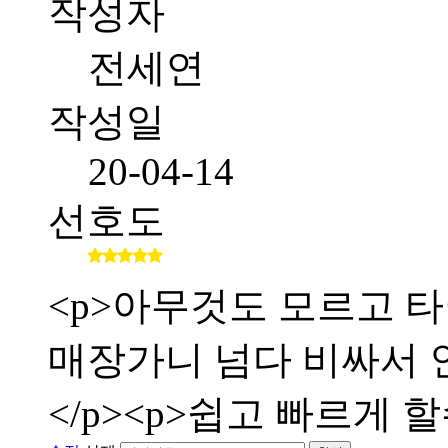
작성자
전세연
작성일
20-04-14
선호도
<p>아무것도 모르고 타
매장가니 넘다 비싸서 인
</p><p>쉽고 빠르게 할