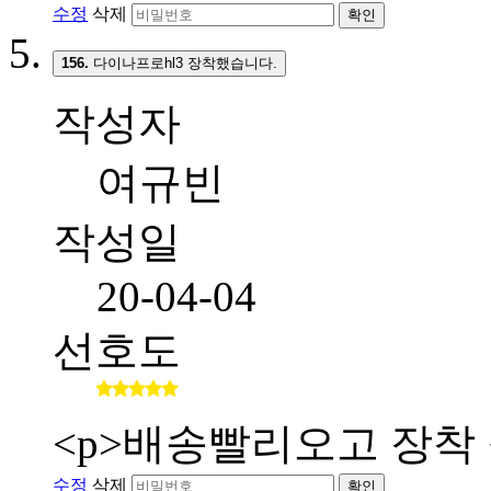
수정
삭제
확인
156.
다이나프로hl3 장착했습니다.
작성자
여규빈
작성일
20-04-04
선호도
<p>배송빨리오고 장착 
수정
삭제
확인