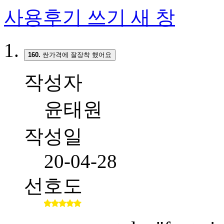
사용후기 쓰기
새 창
160.
싼가격에 잘장착 했어요
작성자
윤태원
작성일
20-04-28
선호도