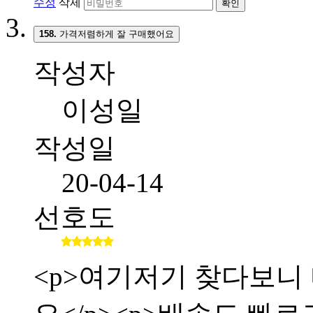
수정
삭제
확인
158.
가격저렴하게 잘 구매했어요
작성자
이성일
작성일
20-04-14
선호도
<p>여기저기 찾다보니