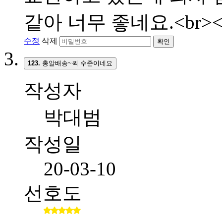
같아 너무 좋네요.<br><
수정
삭제
확인
123.
총알배송~퀵 수준이네요
작성자
박대범
작성일
20-03-10
선호도