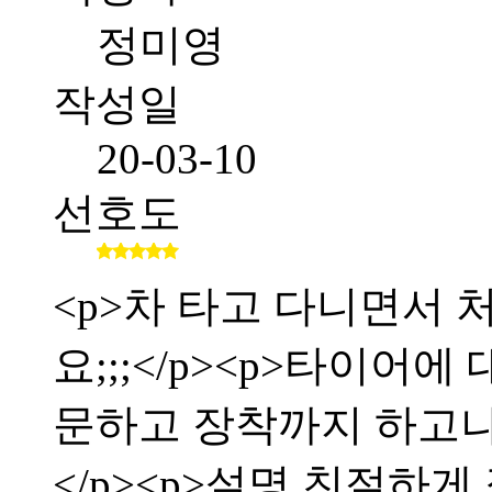
정미영
작성일
20-03-10
선호도
<p>차 타고 다니면서
요;;;</p><p>타이어
문하고 장착까지 하고
</p><p>설명 친절하게