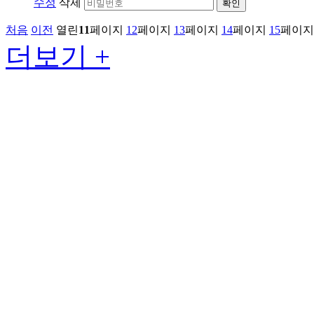
수정
삭제
확인
처음
이전
열린
11
페이지
12
페이지
13
페이지
14
페이지
15
페이지
더보기 +