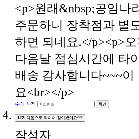
<p>원래&nbsp;공임나
주문하니 장착점과 별
하면 되네요.</p><p>
다음날 점심시간에 타이어
배송 감사합니다~~~이
요<br></p>
수정
삭제
확인
122.
처음으로 타이어 갈아봤어요^^*
작성자