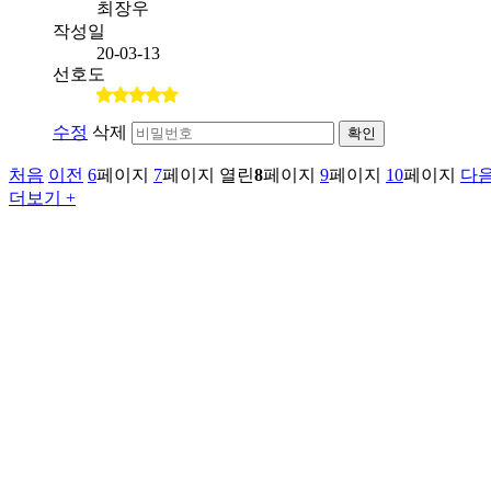
최장우
작성일
20-03-13
선호도
수정
삭제
확인
처음
이전
6
페이지
7
페이지
열린
8
페이지
9
페이지
10
페이지
다
더보기 +