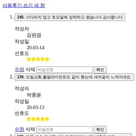
사용후기 쓰기
새 창
140.
기다리지 않고 토요일에 장착하고 왔습니다.감사합니다
작성자
김판겸
작성일
20-03-14
선호도
수정
삭제
확인
139.
오일교환,휠얼라이먼트도 같이 했는데 새차같이 느껴지네요.
작성자
박종윤
작성일
20-03-13
선호도
수정
삭제
확인