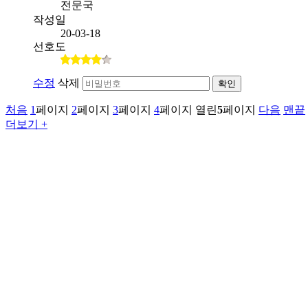
전문국
작성일
20-03-18
선호도
수정
삭제
확인
처음
1
페이지
2
페이지
3
페이지
4
페이지
열린
5
페이지
다음
맨끝
더보기 +