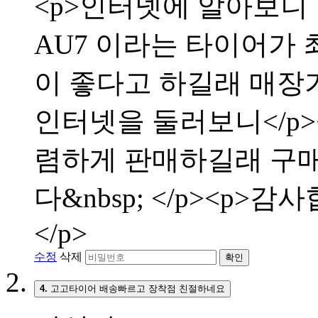
<p>인터넷에 알아보니
AU7 이라는 타이어가 
이 좋다고 하길래 매장
인터넷을 둘러보니</p
렴하게 판매하길래 구매
다&nbsp; </p><p>
</p>
수정
삭제
확인
4.
고고타이어 배송빠르고 장착점 친절하네요