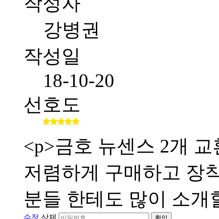
작성자
강병권
작성일
18-10-20
선호도
<p>금호 뉴센스 2개
저렴하게 구매하고 장
분들 한테도 많이 소개할
수정
삭제
확인