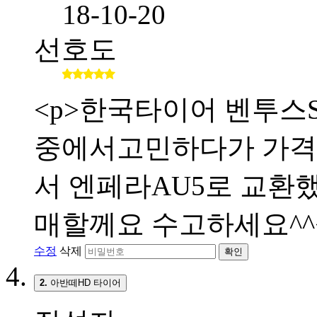
18-10-20
선호도
<p>한국타이어 벤투스S
중에서고민하다가 가격
서 엔페라AU5로 교환했
매할께요 수고하세요^^<
수정
삭제
확인
2.
아반떼HD 타이어