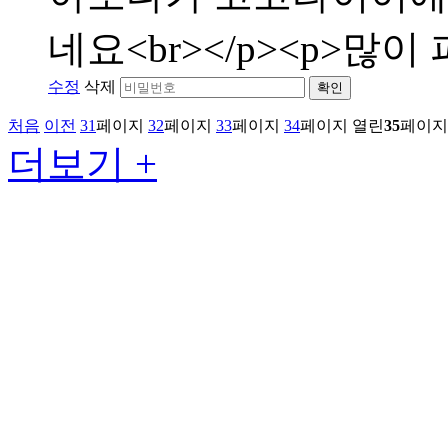
네요<br></p><p>많이 
수정
삭제
확인
처음
이전
31
페이지
32
페이지
33
페이지
34
페이지
열린
35
페이지
더보기 +