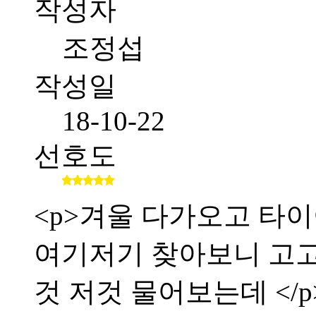
작성자
조정섭
작성일
18-10-22
선호도
<p>겨울 다가오고 타이
여기저기 찾아보니 고
것 저것 물어보는데 </