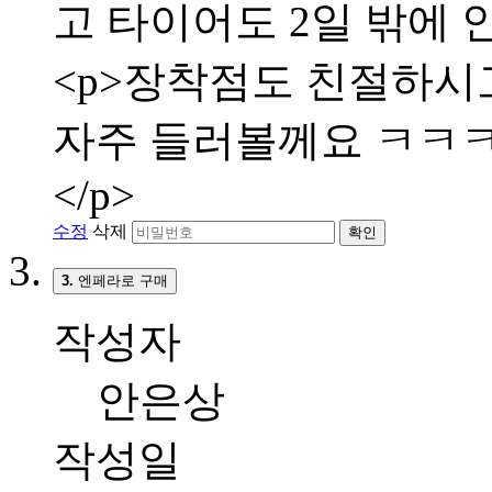
고 타이어도 2일 밖에 
<p>장착점도 친절하시고
자주 들러볼께요 ㅋㅋㅋㅋ
</p>
수정
삭제
확인
3.
엔페라로 구매
작성자
안은상
작성일