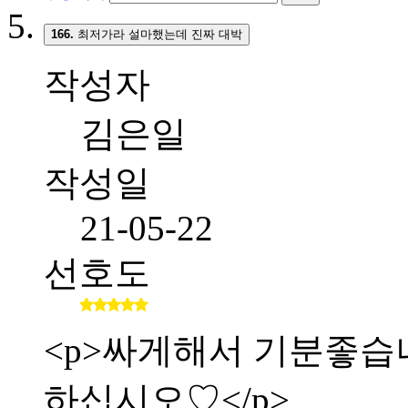
166.
최저가라 설마했는데 진짜 대박
작성자
김은일
작성일
21-05-22
선호도
<p>싸게해서 기분좋습니다.
하십시오♡</p>