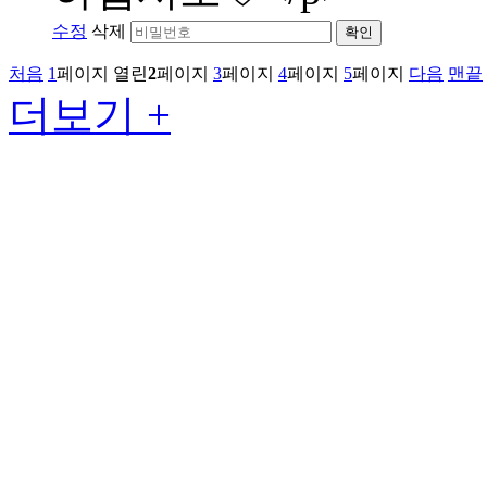
수정
삭제
확인
처음
1
페이지
열린
2
페이지
3
페이지
4
페이지
5
페이지
다음
맨끝
더보기 +