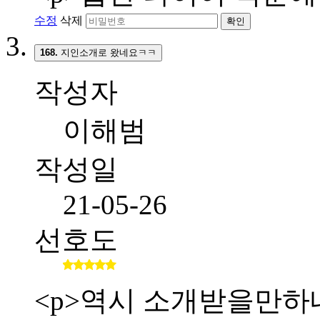
수정
삭제
확인
168.
지인소개로 왔네요ㅋㅋ
작성자
이해범
작성일
21-05-26
선호도
<p>역시 소개받을만하네