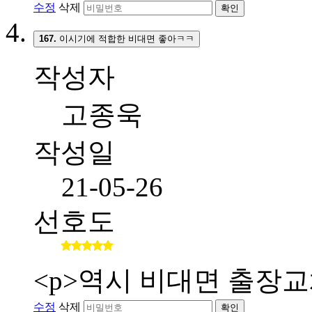
수정
삭제
확인
167.
이시기에 적합한 비대면 좋아ㅋㅋ
작성자
고종욱
작성일
21-05-26
선호도
<p>역시 비대면 출장교
수정
삭제
확인