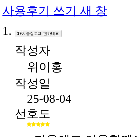
사용후기 쓰기
새 창
170.
출장교체 편하네요
작성자
위이홍
작성일
25-08-04
선호도