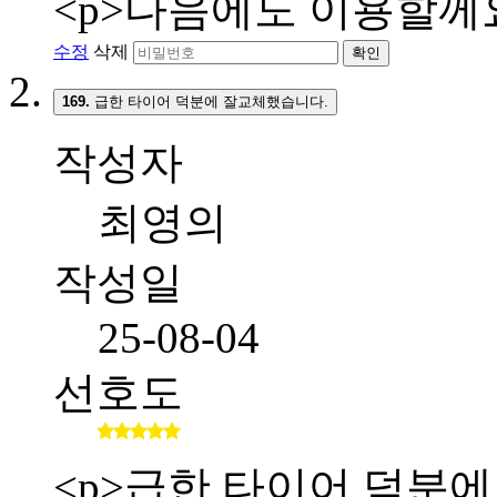
<p>다음에도 이용할께요
수정
삭제
확인
169.
급한 타이어 덕분에 잘교체했습니다.
작성자
최영의
작성일
25-08-04
선호도
<p>급한 타이어 덕분에