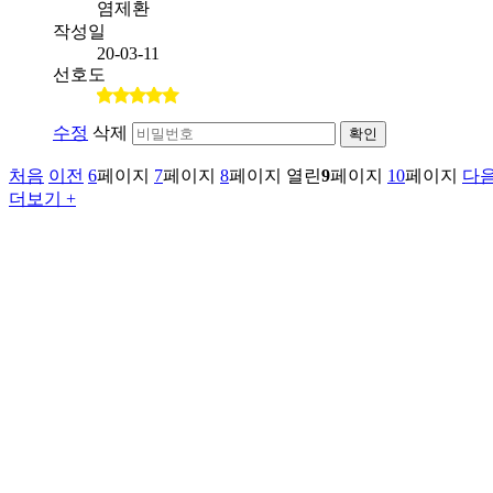
염제환
작성일
20-03-11
선호도
수정
삭제
확인
처음
이전
6
페이지
7
페이지
8
페이지
열린
9
페이지
10
페이지
다
더보기 +