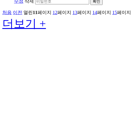
수정
삭제
확인
처음
이전
열린
11
페이지
12
페이지
13
페이지
14
페이지
15
페이지
더보기 +