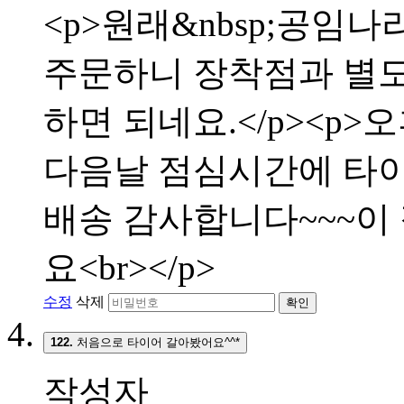
<p>원래&nbsp;공임나
주문하니 장착점과 별
하면 되네요.</p><p>
다음날 점심시간에 타이어
배송 감사합니다~~~이
요<br></p>
수정
삭제
확인
122.
처음으로 타이어 갈아봤어요^^*
작성자