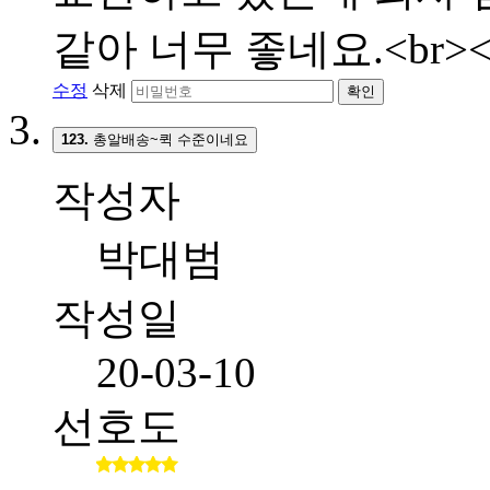
같아 너무 좋네요.<br><
수정
삭제
확인
123.
총알배송~퀵 수준이네요
작성자
박대범
작성일
20-03-10
선호도