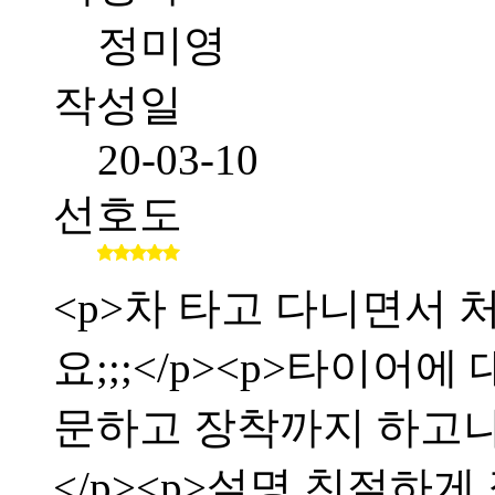
정미영
작성일
20-03-10
선호도
<p>차 타고 다니면서
요;;;</p><p>타이어
문하고 장착까지 하고
</p><p>설명 친절하게