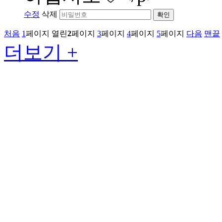
수정
삭제
확인
처음
1
페이지
열린
2
페이지
3
페이지
4
페이지
5
페이지
다음
맨끝
더보기 +