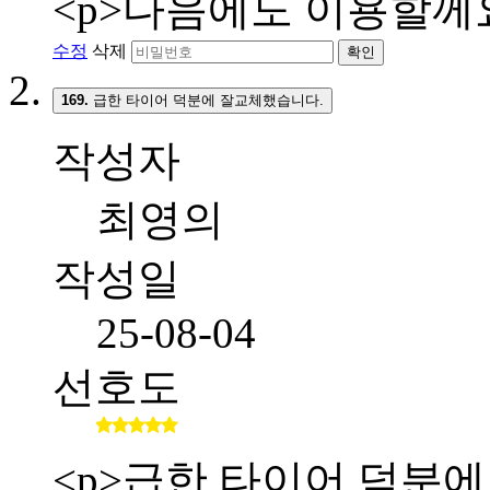
<p>다음에도 이용할께요
수정
삭제
확인
169.
급한 타이어 덕분에 잘교체했습니다.
작성자
최영의
작성일
25-08-04
선호도
<p>급한 타이어 덕분에