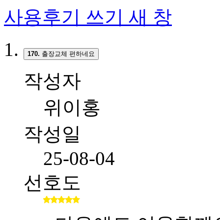
사용후기 쓰기
새 창
170.
출장교체 편하네요
작성자
위이홍
작성일
25-08-04
선호도