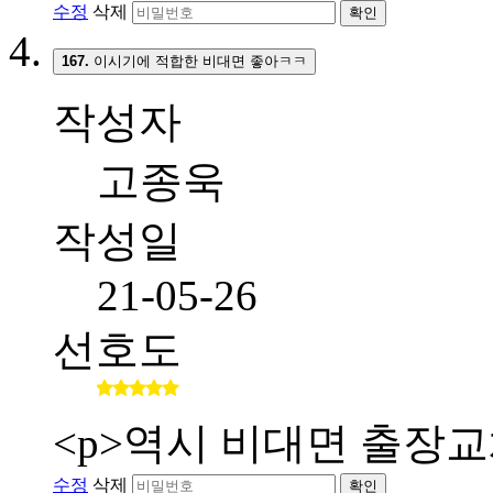
수정
삭제
확인
167.
이시기에 적합한 비대면 좋아ㅋㅋ
작성자
고종욱
작성일
21-05-26
선호도
<p>역시 비대면 출장교
수정
삭제
확인