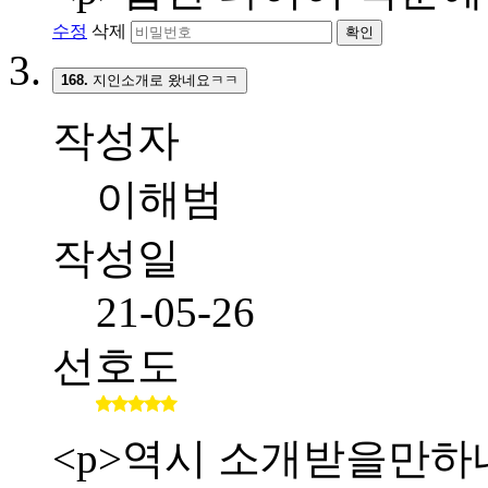
수정
삭제
확인
168.
지인소개로 왔네요ㅋㅋ
작성자
이해범
작성일
21-05-26
선호도
<p>역시 소개받을만하네