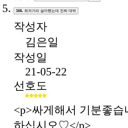
166.
최저가라 설마했는데 진짜 대박
작성자
김은일
작성일
21-05-22
선호도
<p>싸게해서 기분좋습니다.
하십시오♡</p>